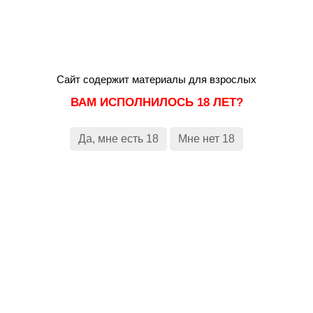
винодел, мастер-перфекционист и главный энтузиаст
Севастопольского терруара Олег Репин.
Вдохновившись уникальным терруаром Балаклавской
долины, Олег Репин создал вина абсолютно нового
уровня. Большое разнообразие почв Балаклавской
долины, множество микротерруаров позволяют
Сайт содержит материалы для взрослых
выращивать самые лучшие сорта винограда для
ВАМ ИСПОЛНИЛОСЬ 18 ЛЕТ?
премиальных вин.
https://zbtour.ru/loco/
Да, мне есть 18
Мне нет 18